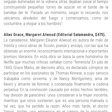
seguían iluminadas en la vidriera; otras dejaban pasar el tiempo
construyendo pequeñas torres de azúcar en el borde de la
bandeja del té. Pasado un momento, según lo recuerdo, nos
ubicamos alrededor del fuego y comenzamos, como de
costumbre, a elogiar a los hombres".
Alias Grace, Margaret Atwood (Editorial Salamandra, $475).
La canadiense, Margaret Eleanor Atwood es autora de más de
treinta y cinco obras de ficción, poesía y ensayo, con las que ha
obtenido un enorme reconocimiento internacional e importantes
premios literarios. En esta obra se basa la serie homónima de
Netflix que muchas críticas señalan como "feminista".En julio de
1843, Grace Marks, de dieciséis años, es declarada cómplice de
participar en los asesinatos de Thomas Kinnear, a cuyo servicio
trabajaba como sirvienta, y de Nancy Montgomery, ama de
llaves y amante de Kinnear, y condenada finalmente a cadena
perpetua. En la conmoción causada por estos hechos terribles,
hay división de pareceres: unos consideran a la mujer inocente,
mientras que otros sostienen que es una persona malvada o,
tal vez, que ha perdido la razón. Años más tarde, el doctor
Simon Jordan, una eminencia en el campo de la psicopatía,